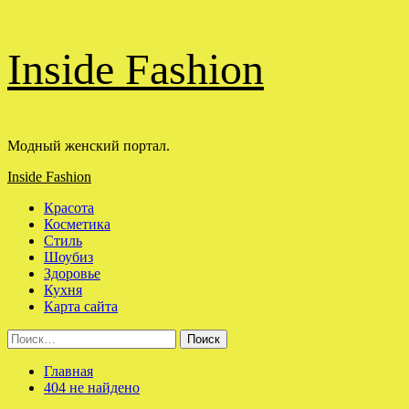
Перейти
Inside Fashion
к
содержимому
Модный женский портал.
Основное
Inside Fashion
меню
Красота
Косметика
Стиль
Шоубиз
Здоровье
Кухня
Карта сайта
Найти:
Главная
404 не найдено