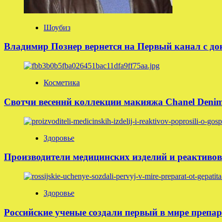
Шоубиз
Владимир Познер вернется на Первый канал с д
Косметика
Свотчи весеннй коллекции макияжа Chanel Denim 
Здоровье
Производители медицинских изделий и реактивов
Здоровье
Российские ученые создали первый в мире препар