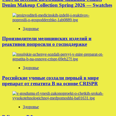
Denim Makeup Collection Spring 2026 — Swatches
Здоровье
Производители медицинских изделий и
реактивов попросили о господдержке
Здоровье
Российские ученые создали первый в мире
препарат от гепатита B на основе CRISPR
Здоровье