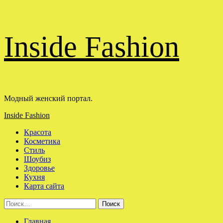
Перейти
Inside Fashion
к
содержимому
Модный женский портал.
Основное
Inside Fashion
меню
Красота
Косметика
Стиль
Шоубиз
Здоровье
Кухня
Карта сайта
Найти:
Главная