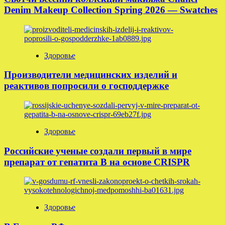
Denim Makeup Collection Spring 2026 — Swatches
Здоровье
Производители медицинских изделий и
реактивов попросили о господдержке
Здоровье
Российские ученые создали первый в мире
препарат от гепатита B на основе CRISPR
Здоровье