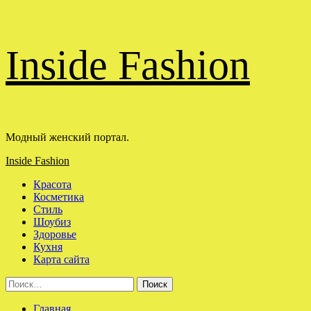
Перейти
Inside Fashion
к
содержимому
Модный женский портал.
Основное
Inside Fashion
меню
Красота
Косметика
Стиль
Шоубиз
Здоровье
Кухня
Карта сайта
Найти:
Главная