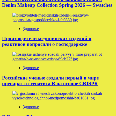
Denim Makeup Collection Spring 2026 — Swatches
Здоровье
Производители медицинских изделий и
реактивов попросили о господдержке
Здоровье
Российские ученые создали первый в мире
препарат от гепатита B на основе CRISPR
Здоровье