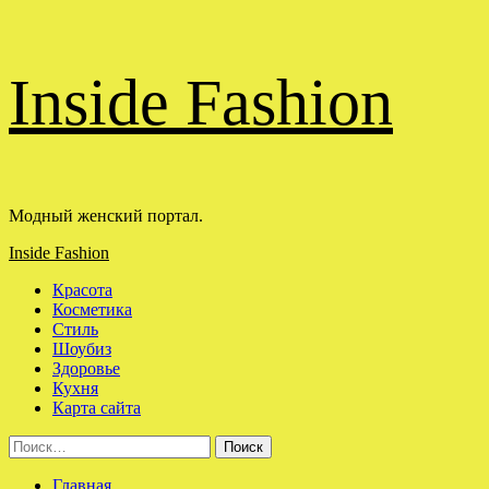
Перейти
Inside Fashion
к
содержимому
Модный женский портал.
Основное
Inside Fashion
меню
Красота
Косметика
Стиль
Шоубиз
Здоровье
Кухня
Карта сайта
Найти:
Главная