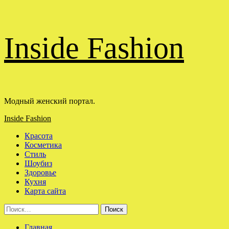
Перейти
Inside Fashion
к
содержимому
Модный женский портал.
Основное
Inside Fashion
меню
Красота
Косметика
Стиль
Шоубиз
Здоровье
Кухня
Карта сайта
Найти:
Главная