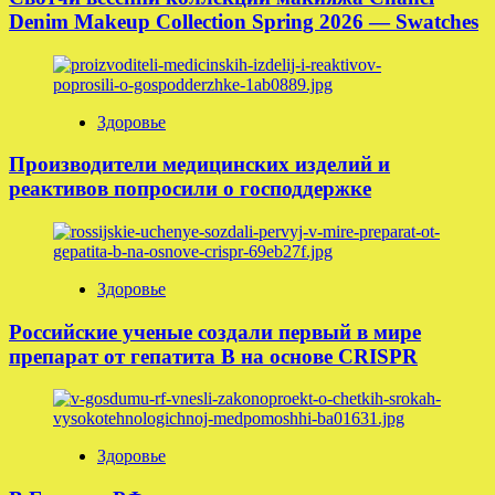
Denim Makeup Collection Spring 2026 — Swatches
Здоровье
Производители медицинских изделий и
реактивов попросили о господдержке
Здоровье
Российские ученые создали первый в мире
препарат от гепатита B на основе CRISPR
Здоровье