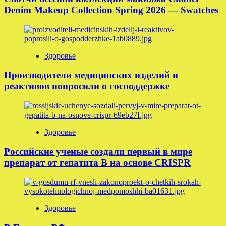
Denim Makeup Collection Spring 2026 — Swatches
Здоровье
Производители медицинских изделий и
реактивов попросили о господдержке
Здоровье
Российские ученые создали первый в мире
препарат от гепатита B на основе CRISPR
Здоровье