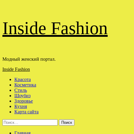
Перейти
Inside Fashion
к
содержимому
Модный женский портал.
Основное
Inside Fashion
меню
Красота
Косметика
Стиль
Шоубиз
Здоровье
Кухня
Карта сайта
Найти:
Главная