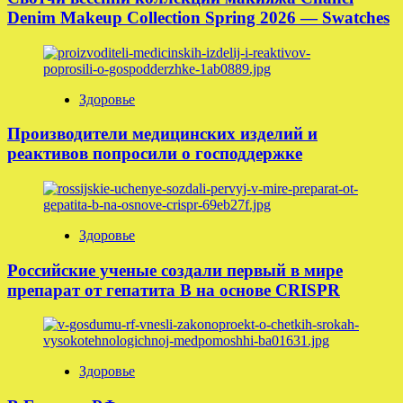
Denim Makeup Collection Spring 2026 — Swatches
Здоровье
Производители медицинских изделий и
реактивов попросили о господдержке
Здоровье
Российские ученые создали первый в мире
препарат от гепатита B на основе CRISPR
Здоровье