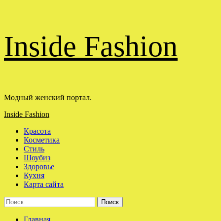
Перейти
Inside Fashion
к
содержимому
Модный женский портал.
Основное
Inside Fashion
меню
Красота
Косметика
Стиль
Шоубиз
Здоровье
Кухня
Карта сайта
Найти:
Главная