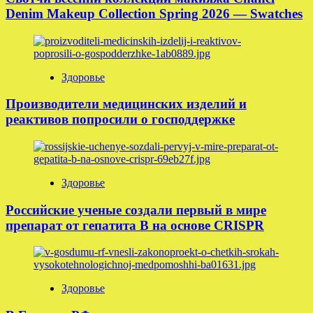
Denim Makeup Collection Spring 2026 — Swatches
Здоровье
Производители медицинских изделий и
реактивов попросили о господдержке
Здоровье
Российские ученые создали первый в мире
препарат от гепатита B на основе CRISPR
Здоровье