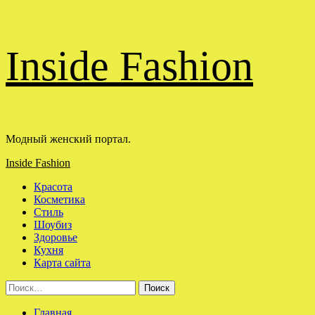
Перейти
Inside Fashion
к
содержимому
Модный женский портал.
Основное
Inside Fashion
меню
Красота
Косметика
Стиль
Шоубиз
Здоровье
Кухня
Карта сайта
Найти:
Главная