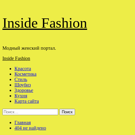
Перейти
Inside Fashion
к
содержимому
Модный женский портал.
Основное
Inside Fashion
меню
Красота
Косметика
Стиль
Шоубиз
Здоровье
Кухня
Карта сайта
Найти:
Главная
404 не найдено