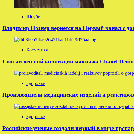
Шоубиз
Владимир Познер вернется на Первый канал с д
Косметика
Свотчи весеннй коллекции макияжа Chanel Denim 
Здоровье
Производители медицинских изделий и реактивов
Здоровье
Российские ученые создали первый в мире препар